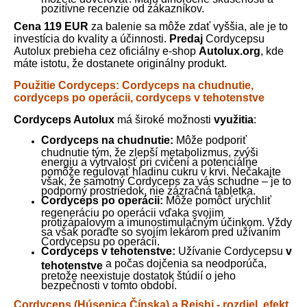
pozitívne recenzie od zákazníkov.
Cena 119 EUR
za balenie sa môže zdať vyššia, ale je to
investícia do kvality a účinnosti.
Predaj
Cordycepsu
Autolux prebieha cez oficiálny e-shop
Autolux.org
, kde
máte istotu, že dostanete originálny produkt.
Použitie Cordyceps: Cordyceps na chudnutie,
cordyceps po operácii, cordyceps v tehotenstve
Cordyceps Autolux
má široké možnosti
využitia
:
Cordyceps na chudnutie:
Môže podporiť
chudnutie tým, že zlepší metabolizmus, zvýši
energiu a vytrvalosť pri cvičení a potenciálne
pomôže regulovať hladinu cukru v krvi. Nečakajte
však, že samotný Cordyceps za vás schudne – je to
podporný prostriedok, nie zázračná tabletka.
Cordyceps po operácii:
Môže pomôcť urýchliť
regeneráciu po operácii vďaka svojim
protizápalovým a imunostimulačným účinkom. Vždy
sa však poraďte so svojím lekárom pred užívaním
Cordycepsu po operácii.
Cordyceps v tehotenstve:
Užívanie Cordycepsu
v
a počas dojčenia sa neodporúča,
tehotenstve
pretože neexistuje dostatok štúdií o jeho
bezpečnosti v tomto období.
Cordyceps (Húsenica Čínska) a Reishi - rozdiel, efekt,