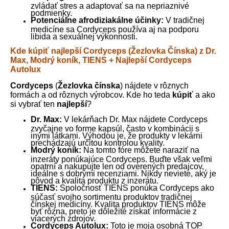
zvládať stres a adaptovať sa na nepriaznivé
podmienky.
Potenciálne afrodiziakálne účinky:
V tradičnej
medicíne sa Cordyceps používa aj na podporu
libida a sexuálnej výkonnosti.
Kde kúpiť najlepší Cordyceps (Žezlovka Čínska) z Dr.
Max, Modrý koník, TIENS + Najlepší Cordyceps
Autolux
Cordyceps
(
Žezlovka čínska
) nájdete v rôznych
formách a od rôznych výrobcov. Kde ho teda
kúpiť
a ako
si vybrať ten
najlepší
?
Dr. Max:
V lekárňach Dr. Max nájdete Cordyceps
zvyčajne vo forme kapsúl, často v kombinácii s
inými látkami. Výhodou je, že produkty v lekárni
prechádzajú určitou kontrolou kvality.
Modrý koník:
Na tomto fóre môžete naraziť na
inzeráty ponúkajúce Cordyceps. Buďte však veľmi
opatrní a nakupujte len od overených predajcov,
ideálne s dobrými recenziami. Nikdy neviete, aký je
pôvod a kvalita produktu z inzerátu.
TIENS:
Spoločnosť TIENS ponúka Cordyceps ako
súčasť svojho sortimentu produktov tradičnej
čínskej medicíny. Kvalita produktov TIENS môže
byť rôzna, preto je dôležité získať informácie z
viacerých zdrojov.
Cordyceps Autolux:
Toto je moja osobná TOP