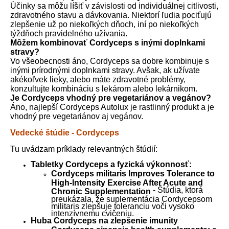
Účinky sa môžu líšiť v závislosti od individuálnej citlivosti,
zdravotného stavu a dávkovania. Niektorí ľudia pociťujú
zlepšenie už po niekoľkých dňoch, iní po niekoľkých
týždňoch pravidelného užívania.
Môžem kombinovať Cordyceps s inými doplnkami
stravy?
Vo všeobecnosti áno, Cordyceps sa dobre kombinuje s
inými prírodnými doplnkami stravy. Avšak, ak užívate
akékoľvek lieky, alebo máte zdravotné problémy,
konzultujte kombináciu s lekárom alebo lekárnikom.
Je Cordyceps vhodný pre vegetariánov a vegánov?
Áno, najlepší Cordyceps Autolux je rastlinný produkt a je
vhodný pre vegetariánov aj vegánov.
Vedecké štúdie - Cordyceps
Tu uvádzam príklady relevantných štúdií:
Tabletky Cordyceps a fyzická výkonnosť:
Cordyceps militaris Improves Tolerance to
High-Intensity Exercise After Acute and
- Štúdia, ktorá
Chronic Supplementation
preukázala, že suplementácia Cordycepsom
militaris zlepšuje toleranciu voči vysoko
intenzívnemu cvičeniu.
Huba Cordyceps na zlepšenie imunity