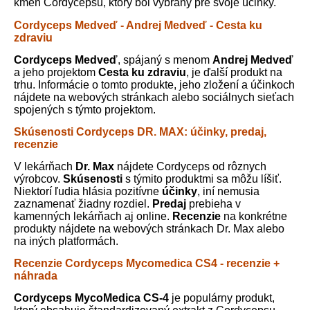
kmeň Cordycepsu, ktorý bol vybraný pre svoje účinky.
Cordyceps Medveď - Andrej Medveď - Cesta ku
zdraviu
Cordyceps Medveď
, spájaný s menom
Andrej Medveď
a jeho projektom
Cesta ku zdraviu
, je ďalší produkt na
trhu. Informácie o tomto produkte, jeho zložení a účinkoch
nájdete na webových stránkach alebo sociálnych sieťach
spojených s týmto projektom.
Skúsenosti Cordyceps DR. MAX: účinky, predaj,
recenzie
V lekárňach
Dr. Max
nájdete Cordyceps od rôznych
výrobcov.
Skúsenosti
s týmito produktmi sa môžu líšiť.
Niektorí ľudia hlásia pozitívne
účinky
, iní nemusia
zaznamenať žiadny rozdiel.
Predaj
prebieha v
kamenných lekárňach aj online.
Recenzie
na konkrétne
produkty nájdete na webových stránkach Dr. Max alebo
na iných platformách.
Recenzie Cordyceps Mycomedica CS4 - recenzie +
náhrada
Cordyceps MycoMedica CS-4
je populárny produkt,