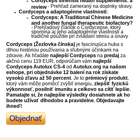
Cordyceps sinensis health supplements: a
- Prehľad zameraný na doplnky stravy.
review
Cordyceps a adaptogénne vlastnosti:
Cordyceps: A Traditional Chinese Medicine
and another fungal therapeutic biofactory?
- Prehľadový článok o Cordycepse, ktorý
spomína aj jeho adaptogénne vlastnosti a
tradičné použitie pri zvládaní stresu a únavy
Cordyceps (Žezlovka čínska)
je fascinujúca huba s
dlhou históriou používania a sľubnými účinkami na
zdravie. Ak hľadáte
najlepší Cordyceps
na
predaj
za
akčnú cenu 119 EUR, odporúčam vám
najlepší
Cordyceps Autolux CS-4
od
Autolux.org na našom
eshope, pri objednávke 12 balení na rok získate
vysokú zľavu až 50 percent
. Je to
prémiový produkt
,
ktorý vám môže pomôcť zvýšiť energiu,
zlepšiť fyzickú
výkonnosť, posilniť imunitu a celkovo sa cítiť lepšie.
Pamatajte si, že najlepšie výsledky dosiahnete ak ho
budete užívať dlhodobo a pravidelne. Objedavajte
ihneď!