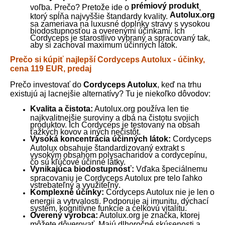
prémiový produkt
voľba. Prečo? Pretože ide o
,
Autolux.org
ktorý spĺňa najvyššie štandardy kvality.
sa zameriava na luxusné doplnky stravy s vysokou
biodostupnosťou a overenými účinkami. Ich
Cordyceps je starostlivo vybraný a spracovaný tak,
aby si zachoval maximum účinných látok.
Prečo si kúpiť najlepší Cordyceps Autolux - účinky,
cena 119 EUR, predaj
Prečo investovať do
Cordyceps Autolux
, keď na trhu
existujú aj lacnejšie alternatívy? Tu je niekoľko dôvodov:
Kvalita a čistota:
Autolux.org používa len tie
najkvalitnejšie suroviny a dbá na čistotu svojich
produktov. Ich Cordyceps je testovaný na obsah
ťažkých kovov a iných nečistôt.
Vysoká koncentrácia účinných látok:
Cordyceps
Autolux obsahuje štandardizovaný extrakt s
vysokým obsahom polysacharidov a cordycepínu,
čo sú kľúčové účinné látky.
Vynikajúca biodostupnosť:
Vďaka špeciálnemu
spracovaniu je Cordyceps Autolux pre telo ľahko
vstrebateľný a využiteľný.
Komplexné účinky:
Cordyceps Autolux nie je len o
energii a vytrvalosti. Podporuje aj imunitu, dýchací
systém, kognitívne funkcie a celkovú vitalitu.
Overený výrobca:
Autolux.org je značka, ktorej
môžete dôverovať. Majú dlhoročné skúsenosti a