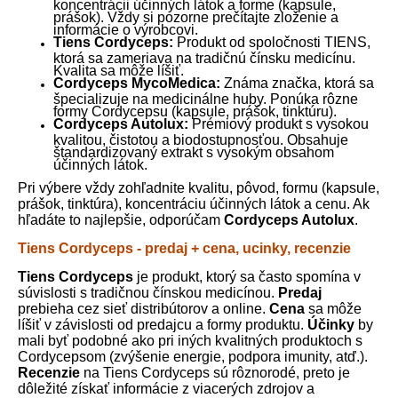
koncentrácii účinných látok a forme (kapsule,
prášok). Vždy si pozorne prečítajte zloženie a
informácie o výrobcovi.
Tiens Cordyceps:
Produkt od spoločnosti TIENS,
ktorá sa zameriava na tradičnú čínsku medicínu.
Kvalita sa môže líšiť.
Cordyceps MycoMedica:
Známa značka, ktorá sa
špecializuje na medicinálne huby. Ponúka rôzne
formy Cordycepsu (kapsule, prášok, tinktúru).
Cordyceps Autolux:
Prémiový produkt s vysokou
kvalitou, čistotou a biodostupnosťou. Obsahuje
štandardizovaný extrakt s vysokým obsahom
účinných látok.
Pri výbere vždy zohľadnite kvalitu, pôvod, formu (kapsule,
prášok, tinktúra), koncentráciu účinných látok a cenu. Ak
hľadáte to najlepšie, odporúčam
Cordyceps Autolux
.
Tiens Cordyceps - predaj + cena, ucinky, recenzie
Tiens Cordyceps
je produkt, ktorý sa často spomína v
súvislosti s tradičnou čínskou medicínou.
Predaj
prebieha cez sieť distribútorov a online.
Cena
sa môže
líšiť v závislosti od predajcu a formy produktu.
Účinky
by
mali byť podobné ako pri iných kvalitných produktoch s
Cordycepsom (zvýšenie energie, podpora imunity, atď.).
Recenzie
na Tiens Cordyceps sú rôznorodé, preto je
dôležité získať informácie z viacerých zdrojov a