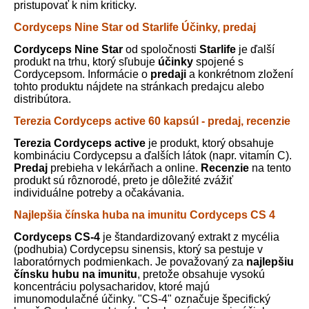
pristupovať k nim kriticky.
Cordyceps Nine Star od Starlife Účinky, predaj
Cordyceps Nine Star
od spoločnosti
Starlife
je ďalší
produkt na trhu, ktorý sľubuje
účinky
spojené s
Cordycepsom. Informácie o
predaji
a konkrétnom zložení
tohto produktu nájdete na stránkach predajcu alebo
distribútora.
Terezia Cordyceps active 60 kapsúl - predaj, recenzie
Terezia Cordyceps active
je produkt, ktorý obsahuje
kombináciu Cordycepsu a ďalších látok (napr. vitamín C).
Predaj
prebieha v lekárňach a online.
Recenzie
na tento
produkt sú rôznorodé, preto je dôležité zvážiť
individuálne potreby a očakávania.
Najlepšia čínska huba na imunitu Cordyceps CS 4
Cordyceps CS-4
je štandardizovaný extrakt z mycélia
(podhubia) Cordycepsu sinensis, ktorý sa pestuje v
laboratórnych podmienkach. Je považovaný za
najlepšiu
čínsku hubu na imunitu
, pretože obsahuje vysokú
koncentráciu polysacharidov, ktoré majú
imunomodulačné účinky. "CS-4" označuje špecifický