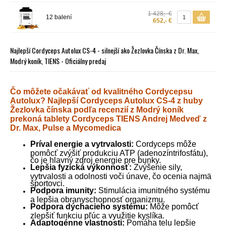
1 428,- €
12 balení
652,- €
Najlepší Cordyceps Autolux CS-4 - silnejší ako Žezlovka Čínska z Dr. Max,
Modrý koník, TIENS - Oficiálny predaj
Čo môžete očakávať od kvalitného Cordycepsu
Autolux? Najlepší Cordyceps Autolux CS-4 z huby
Žezlovka čínska podľa recenzií z Modrý koník
prekoná tablety Cordyceps TIENS Andrej Medveď z
Dr. Max, Pulse a Mycomedica
Príval energie a vytrvalosti:
Cordyceps môže
pomôcť zvýšiť produkciu ATP (adenozíntrifosfátu),
čo je hlavný zdroj energie pre bunky.
Lepšia fyzická výkonnosť:
Zvýšenie sily,
vytrvalosti a odolnosti voči únave, čo ocenia najmä
športovci.
Podpora imunity:
Stimulácia imunitného systému
a lepšia obranyschopnosť organizmu.
Podpora dýchacieho systému:
Môže pomôcť
zlepšiť funkciu pľúc a využitie kyslíka.
Adaptogénne vlastnosti:
Pomáha telu lepšie