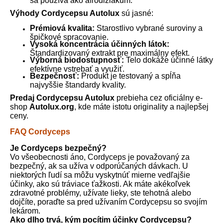
Výhody Cordycepsu Autolux
sú jasné:
Prémiová kvalita:
Starostlivo vybrané suroviny a
špičkové spracovanie.
Vysoká koncentrácia účinných látok:
Štandardizovaný extrakt pre maximálny efekt.
Výborná biodostupnosť:
Telo dokáže účinné látky
efektívne vstrebať a využiť.
Bezpečnosť:
Produkt je testovaný a spĺňa
najvyššie štandardy kvality.
Predaj Cordycepsu Autolux
prebieha cez oficiálny e-
shop
Autolux.org
, kde máte istotu originality a najlepšej
ceny.
FAQ Cordyceps
Je Cordyceps bezpečný?
Vo všeobecnosti áno, Cordyceps je považovaný za
bezpečný, ak sa užíva v odporúčaných dávkach. U
niektorých ľudí sa môžu vyskytnúť mierne vedľajšie
účinky, ako sú tráviace ťažkosti. Ak máte akékoľvek
zdravotné problémy, užívate lieky, ste tehotná alebo
dojčíte, poraďte sa pred užívaním Cordycepsu so svojím
lekárom.
Ako dlho trvá, kým pocítim účinky Cordycepsu?