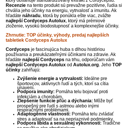
ktorý obsahuje štandardizovaný extrakt z Cordycepsu.
Recenzie
na tento produkt sú prevažne pozitívne, ľudia si
chvália jeho účinky na energiu, vytrvalosť a imunitu. Ak
hľadáte
náhradu
, ktorá by ponúkla ešte viac, zvážte
najlepší Cordyceps Autolux
, ktorý má prémiové
zloženie, vysokú biodostupnosť a komplexnejšie účinky.
Zhrnutie: TOP účinky, výhody, predaj najlepších
tabletiek Cordyceps Autolux
Cordyceps
je fascinujúca huba s dlhou históriou
používania a preukázateľnými účinkami na zdravie. Ak
hľadáte
najlepší Cordyceps
na trhu, odporúčam vám
najlepší Cordyceps Autolux
od
Autolux.org
. Jeho
TOP
účinky
zahŕňajú:
Zvýšenie energie a vytrvalosti:
Ideálne pre
športovcov, aktívnych ľudí a tých, ktorí sa cítia
unavení.
Podpora imunity:
Pomáha telu bojovať proti
infekciám a chorobám.
Zlepšenie funkcie pľúc a dýchania:
Môže byť
prospešný pre ľudí s astmou alebo inými
respiračnými problémami.
Adaptogénne vlastnosti:
Pomáha telu zvládať
stres a adaptovať sa na nepriaznivé podmienky.
Podpora libida a sexuálnej výkonnosti:
Tradične
sa používa ako afrodiziakum.