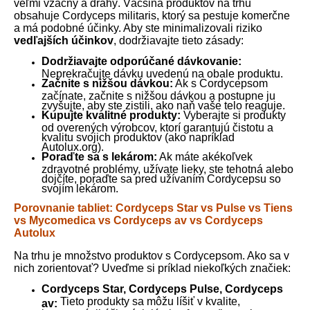
veľmi vzácny a drahý. Väčšina produktov na trhu
obsahuje Cordyceps militaris, ktorý sa pestuje komerčne
a má podobné účinky. Aby ste minimalizovali riziko
vedľajších účinkov
, dodržiavajte tieto zásady:
Dodržiavajte odporúčané dávkovanie:
Neprekračujte dávku uvedenú na obale produktu.
Začnite s nižšou dávkou:
Ak s Cordycepsom
začínate, začnite s nižšou dávkou a postupne ju
zvyšujte, aby ste zistili, ako naň vaše telo reaguje.
Kupujte kvalitné produkty:
Vyberajte si produkty
od overených výrobcov, ktorí garantujú čistotu a
kvalitu svojich produktov (ako napríklad
Autolux.org).
Poraďte sa s lekárom:
Ak máte akékoľvek
zdravotné problémy, užívate lieky, ste tehotná alebo
dojčíte, poraďte sa pred užívaním Cordycepsu so
svojím lekárom.
Porovnanie tabliet: Cordyceps Star vs Pulse vs Tiens
vs Mycomedica vs Cordyceps av vs Cordyceps
Autolux
Na trhu je množstvo produktov s Cordycepsom. Ako sa v
nich zorientovať? Uveďme si príklad niekoľkých značiek:
Cordyceps Star, Cordyceps Pulse, Cordyceps
Tieto produkty sa môžu líšiť v kvalite,
av: