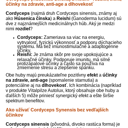
účinky na zdravie, anti-age a dlhovekosť
Cordyceps
(najmä druh Cordyceps sinensis, známy aj
ako
Húsenica čínska
) a
Reishi
(Ganoderma lucidum) sú
dve z najznámejších medicinálnych húb. Aký je medzi
nimi
rozdiel
?
Cordyceps:
Zameriava sa viac na energiu,
vytrvalosť, fyzickú výkonnosť a podporu dýchacieho
systému. Má tiež imunostimulačné a adaptogénne
účinky.
Reishi:
Je známa skôr pre svoje upokojujúce a
relaxačné účinky. Podporuje imunitu, má silné
protizápalové účinky a často sa používa na
zmiernenie stresu a zlepšenie spánku.
Obe huby majú preukázateľne pozitívny
efekt
a
účinky
na zdravie, anti-age
(spomalenie starnutia) a
potenciálne aj na
dlhovekosť
. Ich kombinácia (napríklad
v produkte Vitalpilze Autolux, ktorý obsahuje obe huby a
ďalších 5) môže priniesť synergický efekt a ešte širšie
spektrum benefitov.
Ako užívať Cordyceps Synensis bez vedľajších
účinkov
Cordyceps sinensis
(pôvodná, divoko rastúca forma) je